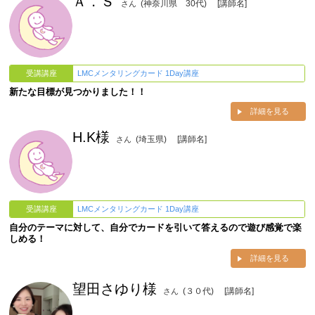
Ａ．Ｓ
(神奈川県 30代)
[講師名]
さん
受講講座
LMCメンタリングカード 1Day講座
新たな目標が見つかりました！！
詳細を見る
H.K様
(埼玉県)
[講師名]
さん
受講講座
LMCメンタリングカード 1Day講座
自分のテーマに対して、自分でカードを引いて答えるので遊び感覚で楽
しめる！
詳細を見る
望田さゆり様
(３０代)
[講師名]
さん