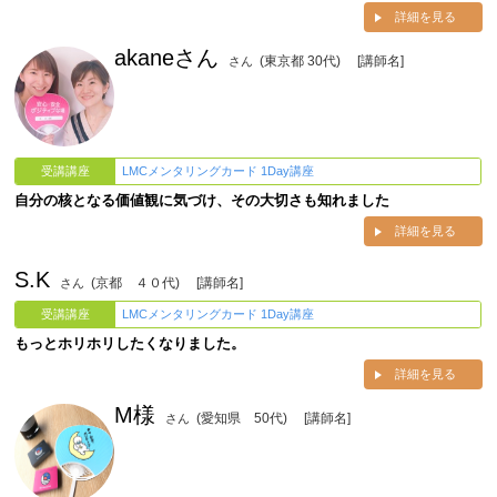
詳細を見る
akaneさん
(東京都 30代)
[講師名]
さん
受講講座
LMCメンタリングカード 1Day講座
自分の核となる価値観に気づけ、その大切さも知れました
詳細を見る
S.K
(京都 ４０代)
[講師名]
さん
受講講座
LMCメンタリングカード 1Day講座
もっとホリホリしたくなりました。
詳細を見る
M様
(愛知県 50代)
[講師名]
さん