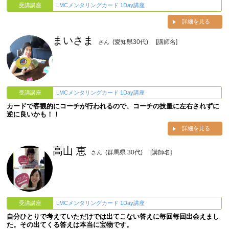
受講講座
LMCメンタリングカード 1Day講座
詳細を見る
まいさま
(愛知県30代)
[講師名]
さん
受講講座
LMCメンタリングカード 1Day講座
カードで客観的にコーチが行われるので、コーチの技量に左右されずに
逆に良いかも！！
詳細を見る
高山 恵
(群馬県 30代)
[講師名]
さん
受講講座
LMCメンタリングカード 1Day講座
自分ひとりで考えていただけでは出てこない答えに毎回毎回出会えまし
た。その出てくる答えは本当に宝物です。