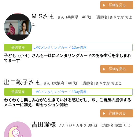
詳細を見る
M.Sさま
(兵庫県 40代)
[講師名] さきすか ちよ
さん
こ
受講講座
LMCメンタリングカード 1Day講座
子ども（小４）さんも一緒にメンタリングカードのある生活を楽しまれ
てまーす
詳細を見る
出口敦子さま
(大阪府 40代)
[講師名] さきすか ちよこ
さん
受講講座
LMCメンタリングカード 1Day講座
わくわくし楽しみながら生きていける感じがし、即、ご自身の提供する
メニューに加え、即セッション開始
詳細を見る
吉田瞳様
(ジャカルタ 30代)
[講師名] 家次 りえ
さん