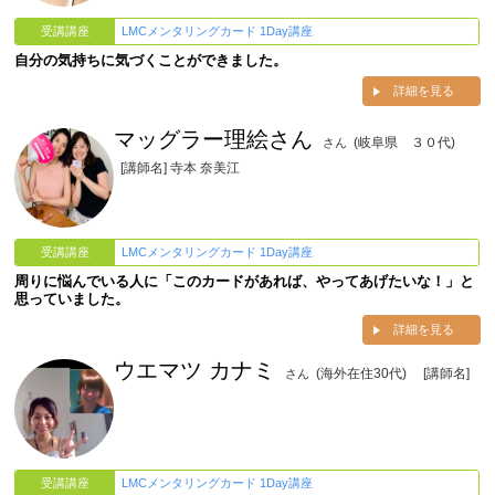
受講講座
LMCメンタリングカード 1Day講座
自分の気持ちに気づくことができました。
詳細を見る
マッグラー理絵さん
(岐阜県 ３０代)
さん
[講師名] 寺本 奈美江
受講講座
LMCメンタリングカード 1Day講座
周りに悩んでいる人に「このカードがあれば、やってあげたいな！」と
思っていました。
詳細を見る
ウエマツ カナミ
(海外在住30代)
[講師名]
さん
受講講座
LMCメンタリングカード 1Day講座