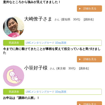
意外なところから強みが見えてきました！
詳細を見る
大崎僚子さま
(愛知県 30代)
[講師名]
さん
受講講座
LMCメンタリングカード 1Day講座
今までに身に着けてきたことが事柄を変えて役立っていると気づけまし
た
詳細を見る
小笹好子様
(東京都 30代)
[講師名]
さん
受講講座
LMCメンタリングカード 1Day講座
お申込は「講師の人柄」！
詳細を見る