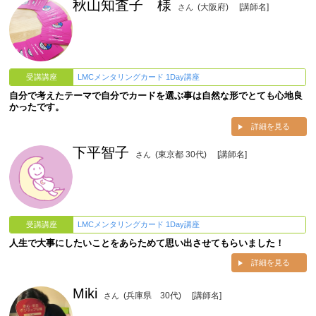
秋山知査子 様
(大阪府)
[講師名]
さん
受講講座
LMCメンタリングカード 1Day講座
自分で考えたテーマで自分でカードを選ぶ事は自然な形でとても心地良
かったです。
詳細を見る
下平智子
(東京都 30代)
[講師名]
さん
受講講座
LMCメンタリングカード 1Day講座
人生で大事にしたいことをあらためて思い出させてもらいました！
詳細を見る
Miki
(兵庫県 30代)
[講師名]
さん