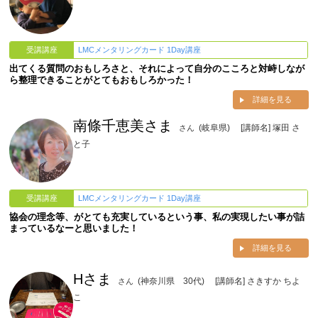
受講講座
LMCメンタリングカード 1Day講座
出てくる質問のおもしろさと、それによって自分のこころと対峙しなが
ら整理できることがとてもおもしろかった！
詳細を見る
南條千恵美さま
(岐阜県)
[講師名] 塚田 さ
さん
と子
受講講座
LMCメンタリングカード 1Day講座
協会の理念等、がとても充実しているという事、私の実現したい事が詰
まっているなーと思いました！
詳細を見る
Hさま
(神奈川県 30代)
[講師名] さきすか ちよ
さん
こ