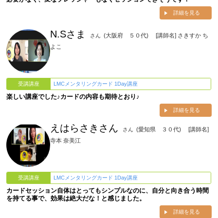
詳細を見る
N.Sさま
(大阪府 ５０代)
[講師名] さきすか ち
さん
よこ
受講講座
LMCメンタリングカード 1Day講座
楽しい講座でした♪カードの内容も期待とおり♪
詳細を見る
えはらさきさん
(愛知県 ３０代)
[講師名]
さん
寺本 奈美江
受講講座
LMCメンタリングカード 1Day講座
カードセッション自体はとってもシンプルなのに、自分と向き合う時間
を持てる事で、効果は絶大だな！と感じました。
詳細を見る