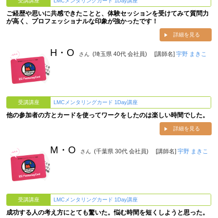
受講講座
LMCメンタリングカード 1Day講座
ご経歴や思いに共感できたことと、体験セッションを受けてみて質問力
が高く、プロフェッショナルな印象が強かったです！
詳細を見る
H・O
(埼玉県 40代 会社員)
[講師名]
宇野 まきこ
さん
受講講座
LMCメンタリングカード 1Day講座
他の参加者の方とカードを使ってワークをしたのは楽しい時間でした。
詳細を見る
M・O
(千葉県 30代 会社員)
[講師名]
宇野 まきこ
さん
受講講座
LMCメンタリングカード 1Day講座
成功する人の考え方にとても驚いた。悩む時間を短くしようと思った。