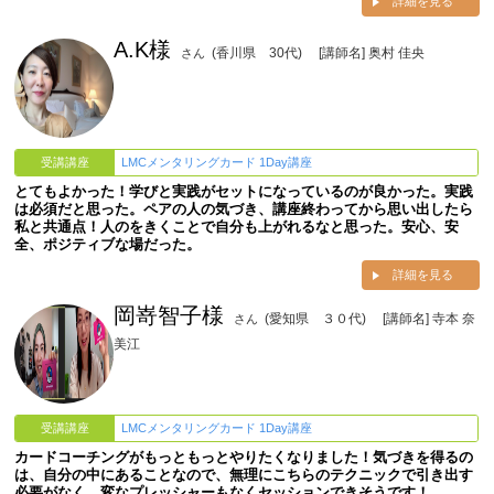
詳細を見る
A.K様
(香川県 30代)
[講師名] 奥村 佳央
さん
受講講座
LMCメンタリングカード 1Day講座
とてもよかった！学びと実践がセットになっているのが良かった。実践
は必須だと思った。ペアの人の気づき、講座終わってから思い出したら
私と共通点！人のをきくことで自分も上がれるなと思った。安心、安
全、ポジティブな場だった。
詳細を見る
岡嵜智子様
(愛知県 ３０代)
[講師名] 寺本 奈
さん
美江
受講講座
LMCメンタリングカード 1Day講座
カードコーチングがもっともっとやりたくなりました！気づきを得るの
は、自分の中にあることなので、無理にこちらのテクニックで引き出す
必要がなく、変なプレッシャーもなくセッションできそうです！