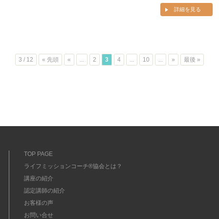
詳細を見る
3 / 12
« 先頭
«
...
2
3
4
...
10
...
»
最後 »
TOP PAGE
ライフミッションコーチ®協会とは？
講座の紹介
認定講師の紹介
お客様の声
お問い合せ