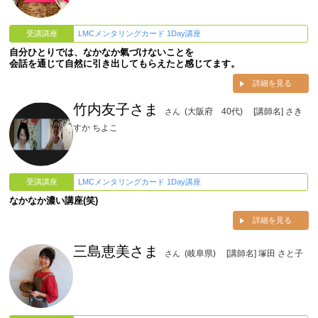
受講講座
LMCメンタリングカード 1Day講座
自分ひとりでは、なかなか氣づけないことを
会話を通じて自然に引き出してもらえたと感じてます。
詳細を見る
竹内友子さま
(大阪府 40代)
[講師名] さき
さん
すか ちよこ
受講講座
LMCメンタリングカード 1Day講座
なかなか濃い講座(笑)
詳細を見る
三島恵美さま
(岐阜県)
[講師名] 塚田 さと子
さん