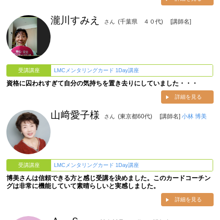
瀧川すみえ
(千葉県 ４０代)
[講師名]
さん
受講講座
LMCメンタリングカード 1Day講座
資格に囚われすぎて自分の気持ちを置き去りにしていました・・・
詳細を見る
山﨑愛子様
(東京都60代)
[講師名]
小林 博美
さん
受講講座
LMCメンタリングカード 1Day講座
博美さんは信頼できる方と感じ受講を決めました。このカードコーチン
グは非常に機能していて素晴らしいと実感しました。
詳細を見る