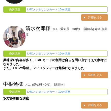
受講講座
LMCメンタリングカード 1Day講座
詳細を見る
清水次郎様
(愛知県 60代)
[講師名] 寺本 奈美
さん
江
受講講座
LMCメンタリングカード 1Day講座
興味深い内容が多く、LMCカードの利用は自らを問い直すうえで参考に
なりました。
また、LMCの取組、フィロソフィーは勉強になりました。
詳細を見る
中根勉様
(愛知県 40代)
[講師名]
さん
受講講座
LMCメンタリングカード 1Day講座
双方参加的な講座
詳細を見る