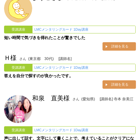
受講講座
LMCメンタリングカード 1Day講座
短い時間で気づきを得れたことが驚きでした
詳細を見る
Ｈ様
(東京都 30代)
[講師名]
さん
受講講座
LMCメンタリングカード 1Day講座
答えを自分で探すのが良かったです。
詳細を見る
和泉 直美様
(愛知県)
[講師名] 寺本 奈美江
さん
受講講座
LMCメンタリングカード 1Day講座
声に出して話す、文字にして書くことで、考えていることがクリアにな