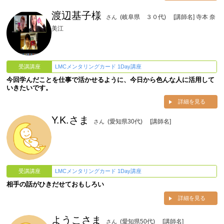
渡辺基子様
(岐阜県 ３０代)
[講師名] 寺本 奈
さん
美江
受講講座
LMCメンタリングカード 1Day講座
今回学んだことを仕事で活かせるように、今日から色んな人に活用して
いきたいです。
詳細を見る
Y.K.さま
(愛知県30代)
[講師名]
さん
受講講座
LMCメンタリングカード 1Day講座
相手の話がひきだせておもしろい
詳細を見る
ようこさま
(愛知県50代)
[講師名]
さん