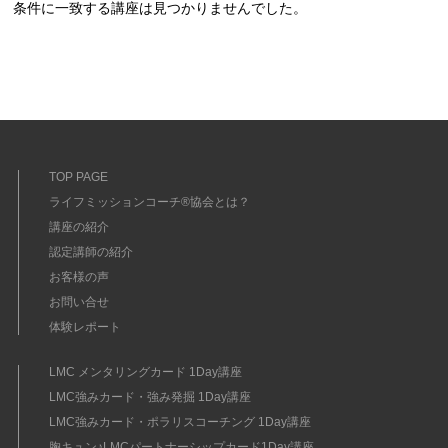
条件に一致する講座は見つかりませんでした。
TOP PAGE
ライフミッションコーチ®協会とは？
講座の紹介
認定講師の紹介
お客様の声
お問い合せ
体験レポート
LMC メンタリングカード 1Day講座
LMC強みカード・強み発掘 1Day講座
LMC強みカード・ポラリスコーチング 1Day講座
胸キュン♪LMCパートナーシップカード1Day講座