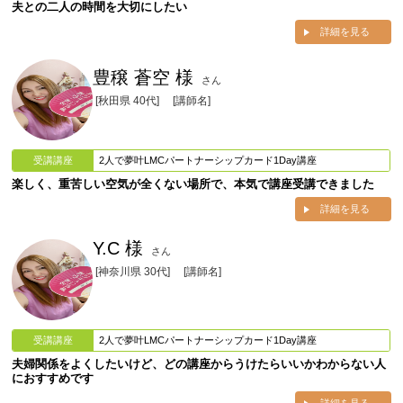
夫との二人の時間を大切にしたい
詳細を見る
豊穣 蒼空 様
さん
[秋田県 40代]
[講師名]
受講講座
2人で夢叶LMCパートナーシップカード1Day講座
楽しく、重苦しい空気が全くない場所で、本気で講座受講できました
詳細を見る
Y.C 様
さん
[神奈川県 30代]
[講師名]
受講講座
2人で夢叶LMCパートナーシップカード1Day講座
夫婦関係をよくしたいけど、どの講座からうけたらいいかわからない人
におすすめです