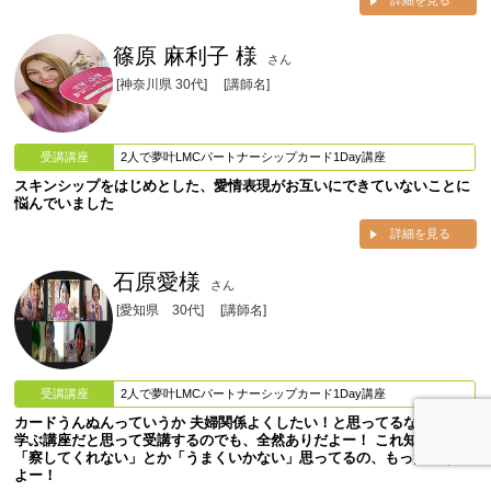
詳細を見る
篠原 麻利子 様
さん
[神奈川県 30代]
[講師名]
受講講座
2人で夢叶LMCパートナーシップカード1Day講座
スキンシップをはじめとした、愛情表現がお互いにできていないことに
悩んでいました
詳細を見る
石原愛様
さん
[愛知県 30代]
[講師名]
受講講座
2人で夢叶LMCパートナーシップカード1Day講座
カードうんぬんっていうか 夫婦関係よくしたい！と思ってるなら ただ
学ぶ講座だと思って受講するのでも、全然ありだよー！ これ知らずに
「察してくれない」とか「うまくいかない」思ってるの、もったいない
よー！