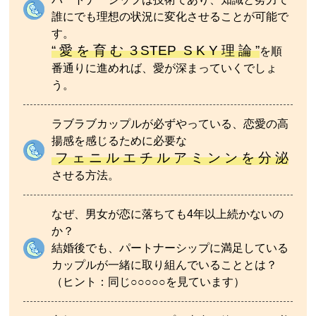
誰にでも理想の状況に変化させることが可能で
す。
“ 愛 を 育 む ３STEP S K Y 理 論 ”
を順
番通りに進めれば、愛が深まっていくでしょ
う。
ラブラブカップルが必ずやっている、恋愛の高
揚感を感じるために必要な
フ ェ ニ ル エ チ ル ア ミ ン ン を 分 泌
させる方法。
なぜ、男女が恋に落ちても4年以上続かないの
か？
結婚後でも、パートナーシップに満足している
カップルが一緒に取り組んでいることとは？
（ヒント：同じ○○○○○を見ています）