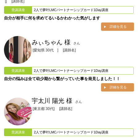
[]
[講師名]
受講講座
2人で夢叶LMCパートナーシップカード1Day講座
自分が相手に何を求めてるいるかわかった気がします
詳細を見る
みぃちゃん 様
さん
[愛知県 30代 ]
[講師名]
受講講座
2人で夢叶LMCパートナーシップカード1Day講座
自分の悩みは全て幼少期から繋がっていた事を発見しました！！
詳細を見る
宇太川 陽光 様
さん
[東京都 30代]
[講師名]
受講講座
2人で夢叶LMCパートナーシップカード1Day講座