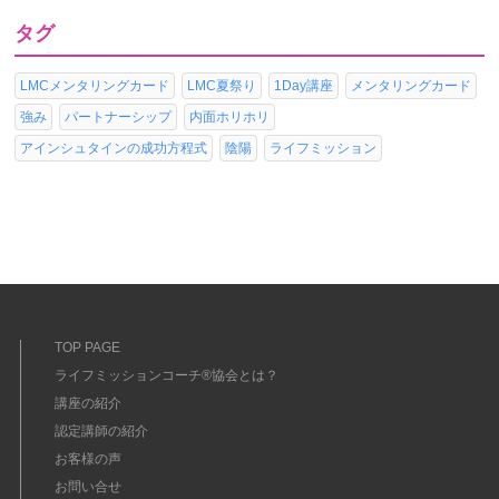
タグ
LMCメンタリングカード
LMC夏祭り
1Day講座
メンタリングカード
強み
パートナーシップ
内面ホリホリ
アインシュタインの成功方程式
陰陽
ライフミッション
TOP PAGE
ライフミッションコーチ®協会とは？
講座の紹介
認定講師の紹介
お客様の声
お問い合せ