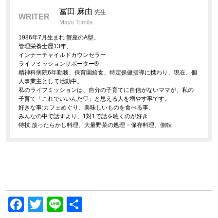
冨田 麻由
先生
WRITER
Mayu Tomita
1986年7月生まれ 蟹座のA型。
管理栄養士歴13年、
インナーチャイルドカウンセラー
ライフミッションサポーター®︎
精神科病院6年勤務、保育園給食、特定保健指導に携わり、現在、個
人事業主として活動中。
私のライフミッションは、自分の子育てに自信がないママが、私の
子育て「これでいいんだ♡」と思える人を増やす事です。
好きな事:カフェめぐり、美味しいものを食べる事、
みんなの中で話すより、1対1で話を聴くのが好き
特技:放ったらかし料理、大量野菜の処理・保存料理、側転
Facebook
Twitter
Line
共