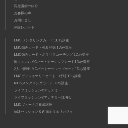
認定講師の紹介
お客様の声
お問い合せ
体験レポート
LMC メンタリングカード 1Day講座
LMC強みカード・強み発掘 1Day講座
LMC強みカード・ポラリスコーチング 1Day講座
胸キュン♪LMCパートナーシップカード1Day講座
2人で夢叶LMCパートナーシップカード1Day講座
LMCヴィジョナリーカード・特別1Day講座
KIDSメンタリングカード1Day講座
ライフミッション®︎アカデミー
ライフミッション®︎アカデミー説明会
LMCヴィーナス養成講座
体験セッション & 内面ホリホリカフェ