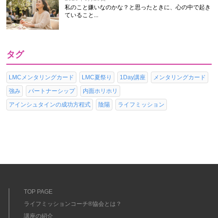
私のこと嫌いなのかな？と思ったときに、心の中で起き
ていること...
タグ
LMCメンタリングカード
LMC夏祭り
1Day講座
メンタリングカード
強み
パートナーシップ
内面ホリホリ
アインシュタインの成功方程式
陰陽
ライフミッション
TOP PAGE
ライフミッションコーチ®協会とは？
講座の紹介