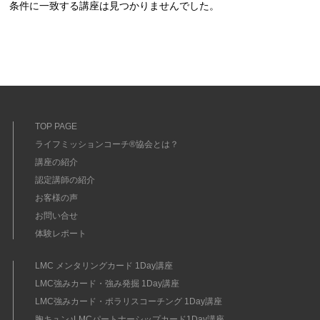
条件に一致する講座は見つかりませんでした。
TOP PAGE
ライフミッションコーチ®協会とは？
講座の紹介
認定講師の紹介
お客様の声
お問い合せ
体験レポート
LMC メンタリングカード 1Day講座
LMC強みカード・強み発掘 1Day講座
LMC強みカード・ポラリスコーチング 1Day講座
胸キュン♪LMCパートナーシップカード1Day講座