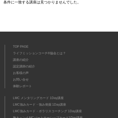
条件に一致する講座は見つかりませんでした。
TOP PAGE
ライフミッションコーチ®協会とは？
講座の紹介
認定講師の紹介
お客様の声
お問い合せ
体験レポート
LMC メンタリングカード 1Day講座
LMC強みカード・強み発掘 1Day講座
LMC強みカード・ポラリスコーチング 1Day講座
胸キュン♪LMCパートナーシップカード1Day講座