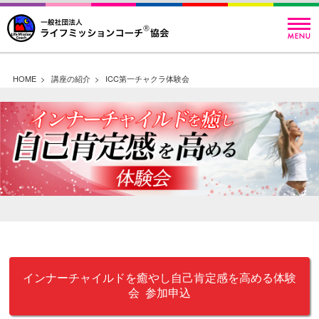
HOME
>
講座の紹介
>
ICC第一チャクラ体験会
インナーチャイルドを癒やし自己肯定感を高める体験
会 参加申込