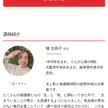
講師紹介
猫 太得子
先生
Taeko Neko
1975年生まれ。てんびん座のA型。
大阪市中央区生まれ、岐阜県中津川市
在住。
夫と私と保護猫28匹の総勢30名の大家
オンライン
族です。
たくさんの保護猫たちの「生」と「死」に関わってきた中で、「生
きていることの尊さ」を意識するようになりました。私自身が変化
のない毎日を過ごしていて（家〜会社〜休日はゴロゴロ）、このま