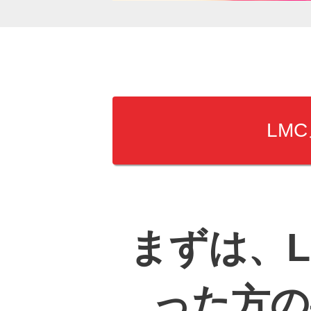
LM
まずは、
った方の