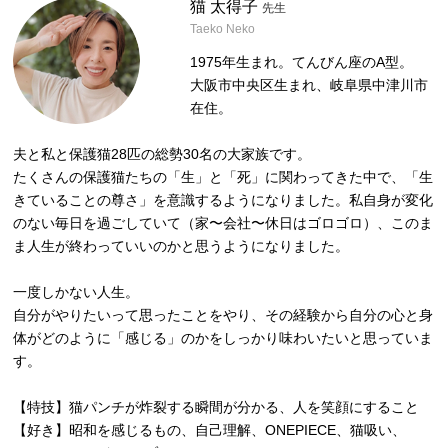
猫 太得子
先生
Taeko Neko
1975年生まれ。てんびん座のA型。
大阪市中央区生まれ、岐阜県中津川市
在住。
夫と私と保護猫28匹の総勢30名の大家族です。
たくさんの保護猫たちの「生」と「死」に関わってきた中で、「生
きていることの尊さ」を意識するようになりました。私自身が変化
のない毎日を過ごしていて（家〜会社〜休日はゴロゴロ）、このま
ま人生が終わっていいのかと思うようになりました。
一度しかない人生。
自分がやりたいって思ったことをやり、その経験から自分の心と身
体がどのように「感じる」のかをしっかり味わいたいと思っていま
す。
【特技】猫パンチが炸裂する瞬間が分かる、人を笑顔にすること
【好き】昭和を感じるもの、自己理解、ONEPIECE、猫吸い、