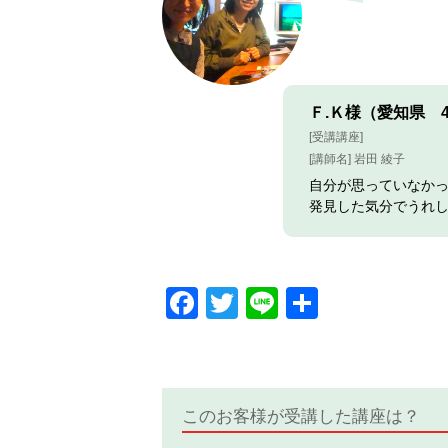
Ｆ.Ｋ様（愛知県 
[受講講座]
[講師名] 岩田 綾子
自分が思っていなか
発見した気分でうれ
Facebook
Twitter
Line
共
有
このお客様が受講した講座は？