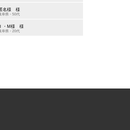
匿名様 様
岐阜県・50代
Ｉ・M様 様
岐阜県・20代