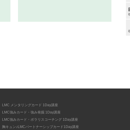
LMC メンタリングカード 1Day講座
LMC強みカード・強み発掘 1Day講座
LMC強みカード・ポラリスコーチング 1Day講座
胸キュン♪LMCパートナーシップカード1Day講座