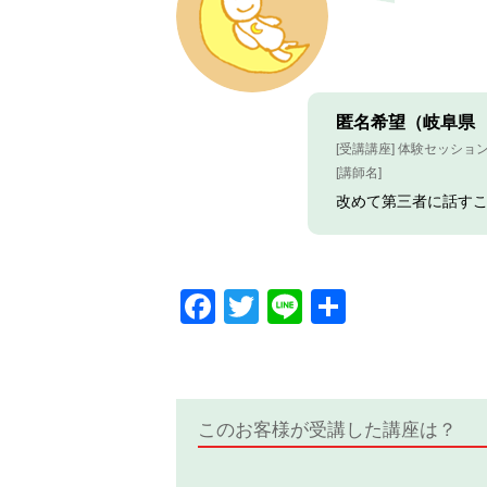
匿名希望（岐阜県 
[受講講座] 体験セッショ
[講師名]
改めて第三者に話す
Facebook
Twitter
Line
共
有
このお客様が受講した講座は？