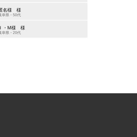
匿名様 様
岐阜県・50代
Ｉ・M様 様
岐阜県・20代