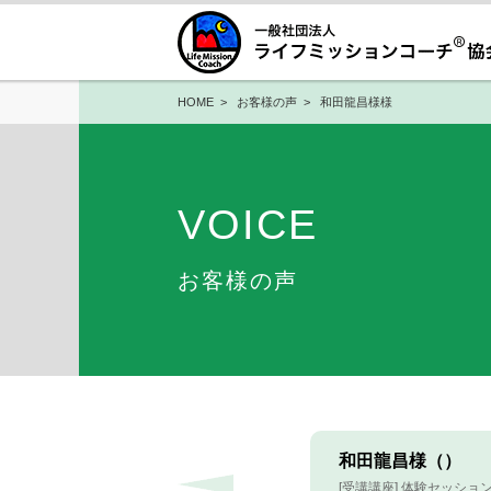
HOME
>
お客様の声
> 和田龍昌様様
VOICE
お客様の声
和田龍昌様（）
[受講講座] 体験セッショ