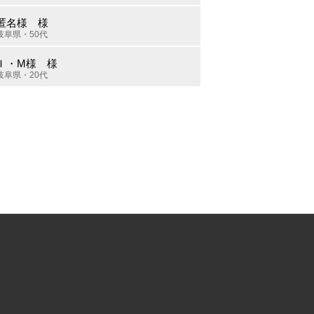
匿名様 様
岐阜県・50代
Ｉ・M様 様
岐阜県・20代