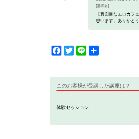
[講師名]
【真面目なエロカフ
想います。ありがと
Facebook
Twitter
Line
共
有
このお客様が受講した講座は？
体験セッション