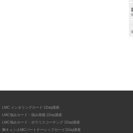
LMC メンタリングカード 1Day講座
LMC強みカード・強み発掘 1Day講座
LMC強みカード・ポラリスコーチング 1Day講座
胸キュン♪LMCパートナーシップカード1Day講座