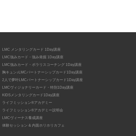
LMC メンタリングカード 1Day講座
LMC強みカード・強み発掘 1Day講座
LMC強みカード・ポラリスコーチング 1Day講座
胸キュン♪LMCパートナーシップカード1Day講座
2人で夢叶LMCパートナーシップカード1Day講座
LMCヴィジョナリーカード・特別1Day講座
KIDSメンタリングカード1Day講座
ライフミッション®︎アカデミー
ライフミッション®︎アカデミー説明会
LMCヴィーナス養成講座
体験セッション & 内面ホリホリカフェ