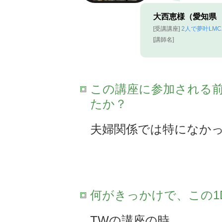
大西恵様（愛知県 
[受講講座]
2人で夢叶LM
[講師名]
この講座に参加される
たか？
夫婦関係では特になか
何がきっかけで、この1
TWの講座の時。