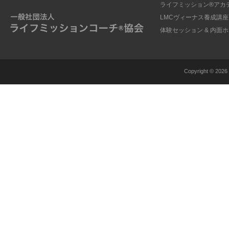
ライフミッション®︎アカ
LMCヴィーナス養成講座
体験セッション & 内面
Copyright ©
2026 