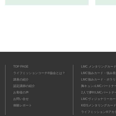
TOP PAGE
LMC メンタリングカード
ライフミッションコーチ®協会とは？
LMC強みカード・強み発掘
講座の紹介
LMC強みカード・ポラリ
認定講師の紹介
胸キュン♪LMCパートナ
お客様の声
2人で夢叶LMCパートナ
お問い合せ
LMCヴィジョナリーカー
体験レポート
KIDSメンタリングカード
ライフミッション®︎アカ