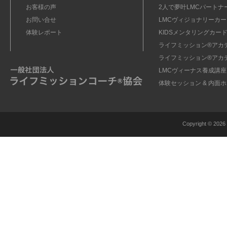
お客様の声
2人で夢叶LMCパートナ
お問い合せ
LMCヴィジョナリーカー
体験レポート
KIDSメンタリングカード
ライフミッション®︎アカ
ライフミッション®︎アカ
LMCヴィーナス養成講座
体験セッション & 内面
Copyright ©
2026 