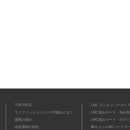
TOP PAGE
LMC メンタリングカード
ライフミッションコーチ®協会とは？
LMC強みカード・強み発掘
講座の紹介
LMC強みカード・ポラリ
認定講師の紹介
胸キュン♪LMCパートナ