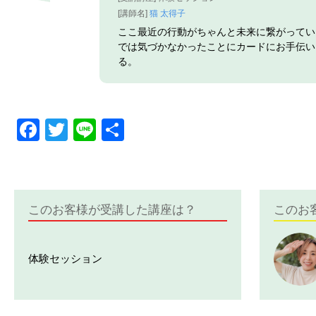
[講師名]
猫 太得子
ここ最近の行動がちゃんと未来に繋がってい
では気づかなかったことにカードにお手伝い
る。
Facebook
Twitter
Line
共
有
このお客様が受講した講座は？
このお
体験セッション