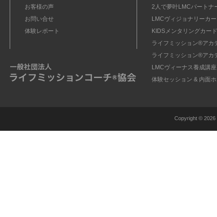
お客様の声
2人で夢叶LMCパートナ
お問い合せ
LMCヴィジョナリーカー
体験レポート
KIDSメンタリングカード
ライフミッション®︎アカ
ライフミッション®︎アカ
LMCヴィーナス養成講座
体験セッション & 内面
Copyright ©
2026 