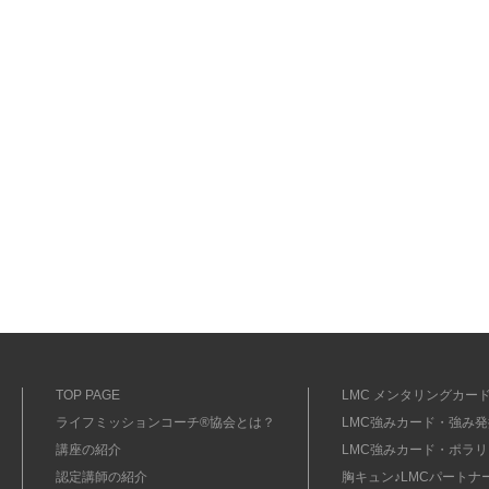
TOP PAGE
LMC メンタリングカード
ライフミッションコーチ®協会とは？
LMC強みカード・強み発掘
講座の紹介
LMC強みカード・ポラリ
認定講師の紹介
胸キュン♪LMCパートナ