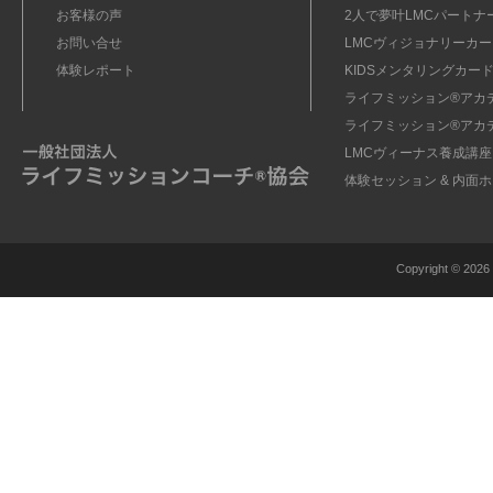
お客様の声
2人で夢叶LMCパートナ
お問い合せ
LMCヴィジョナリーカー
体験レポート
KIDSメンタリングカード
ライフミッション®︎アカ
ライフミッション®︎アカ
LMCヴィーナス養成講座
体験セッション & 内面
Copyright ©
2026 