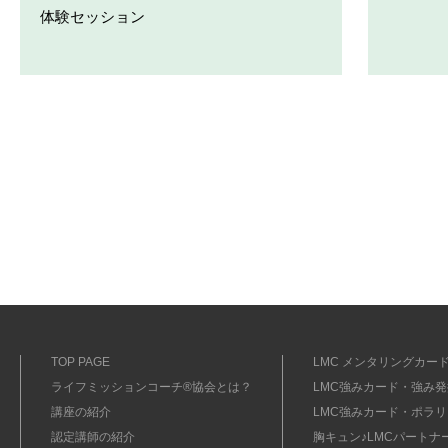
体験セッション
TOP PAGE
LMC メンタリングカード
ライフミッションコーチ®協会とは？
LMC強みカード・強み発掘
講座の紹介
LMC強みカード・ポラリ
認定講師の紹介
胸キュン♪LMCパートナ