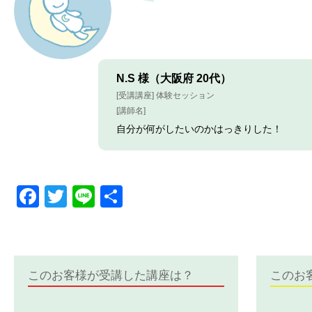
N.S 様（大阪府 20代）
[受講講座] 体験セッション
[講師名]
自分が何がしたいのかはっきりした！
Facebook
Twitter
Line
共
有
このお客様が受講した講座は？
このお