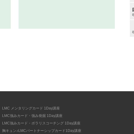
LMC メンタリングカード 1Day講座
LMC強みカード・強み発掘 1Day講座
LMC強みカード・ポラリスコーチング 1Day講座
胸キュン♪LMCパートナーシップカード1Day講座