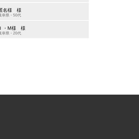
匿名様 様
岐阜県・50代
Ｉ・M様 様
岐阜県・20代