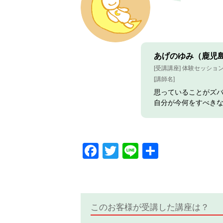
あげのゆみ（鹿児島
[受講講座] 体験セッショ
[講師名]
思っていることがズ
自分が今何をすべき
Facebook
Twitter
Line
共
有
このお客様が受講した講座は？