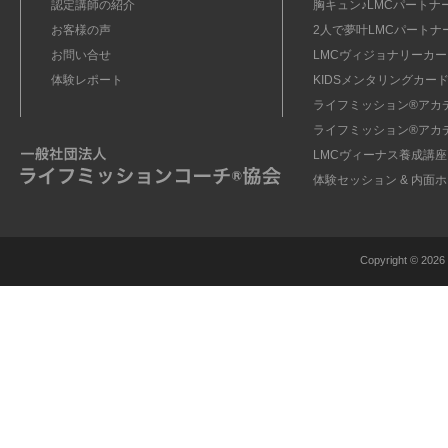
認定講師の紹介
胸キュン♪LMCパートナ
お客様の声
2人で夢叶LMCパートナ
お問い合せ
LMCヴィジョナリーカー
体験レポート
KIDSメンタリングカード
ライフミッション®︎アカ
ライフミッション®︎アカ
LMCヴィーナス養成講座
体験セッション & 内面
Copyright ©
2026 