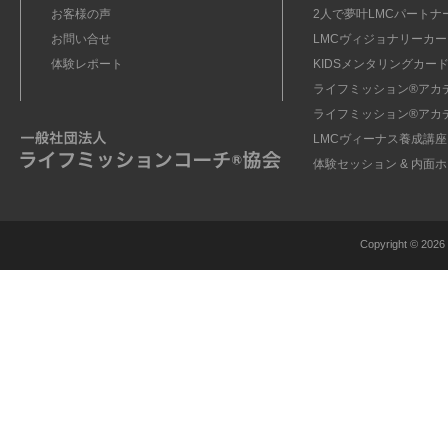
お客様の声
2人で夢叶LMCパートナ
お問い合せ
LMCヴィジョナリーカー
体験レポート
KIDSメンタリングカード
ライフミッション®︎アカ
ライフミッション®︎アカ
LMCヴィーナス養成講座
体験セッション & 内面
Copyright ©
2026 