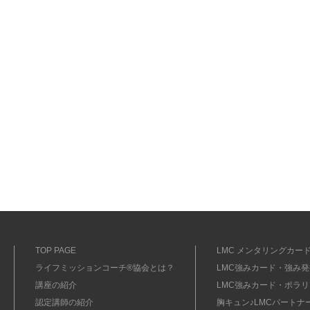
TOP PAGE
LMC メンタリングカード
ライフミッションコーチ®協会とは？
LMC強みカード・強み発掘
講座の紹介
LMC強みカード・ポラリ
認定講師の紹介
胸キュン♪LMCパートナ