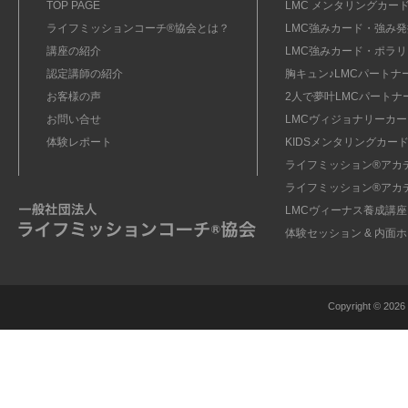
TOP PAGE
LMC メンタリングカード
ライフミッションコーチ®協会とは？
LMC強みカード・強み発掘
講座の紹介
LMC強みカード・ポラリ
認定講師の紹介
胸キュン♪LMCパートナ
お客様の声
2人で夢叶LMCパートナ
お問い合せ
LMCヴィジョナリーカー
体験レポート
KIDSメンタリングカード
ライフミッション®︎アカ
ライフミッション®︎アカ
LMCヴィーナス養成講座
体験セッション & 内面
Copyright ©
2026 