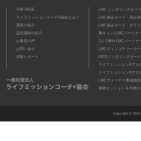
TOP PAGE
LMC メンタリングカード
ライフミッションコーチ®協会とは？
LMC強みカード・強み発掘
講座の紹介
LMC強みカード・ポラリ
認定講師の紹介
胸キュン♪LMCパートナ
お客様の声
2人で夢叶LMCパートナ
お問い合せ
LMCヴィジョナリーカー
体験レポート
KIDSメンタリングカード
ライフミッション®︎アカ
ライフミッション®︎アカ
LMCヴィーナス養成講座
体験セッション & 内面
Copyright ©
2026 