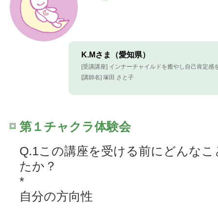
K.Mさま（愛知県）
[受講講座] インナーチャイルドを癒やし自己肯定感
[講師名] 塚田 さと子
第１チャクラ体験会
Q.1この講座を受ける前にどんな
たか？
*
自分の方向性