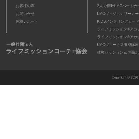
お客様の声
2人で夢叶LMCパートナ
お問い合せ
LMCヴィジョナリーカー
体験レポート
KIDSメンタリングカード
ライフミッション®︎アカ
ライフミッション®︎アカ
LMCヴィーナス養成講座
体験セッション & 内面
Copyright ©
2026 