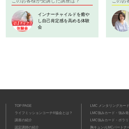
このお客様が受講した講座は？
このお
インナーチャイルドを癒や
し自己肯定感を高める体験
会
TOP PAGE
LMC メンタリングカード
ライフミッションコーチ®協会とは？
LMC強みカード・強み発掘
講座の紹介
LMC強みカード・ポラリ
認定講師の紹介
胸キュン♪LMCパートナ