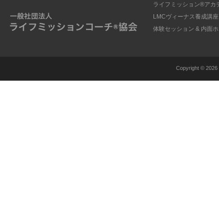
ライフミッション®︎アカ
LMCヴィーナス養成講座
体験セッション & 内面
Copyright ©
2026 