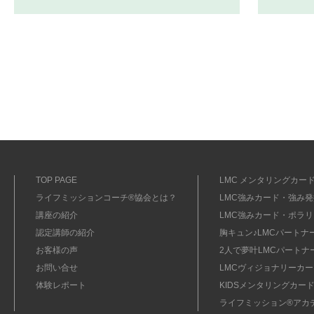
TOP PAGE
LMC メンタリングカード
ライフミッションコーチ®協会とは？
LMC強みカード・強み発掘
講座の紹介
LMC強みカード・ポラリ
認定講師の紹介
胸キュン♪LMCパートナ
お客様の声
2人で夢叶LMCパートナ
お問い合せ
LMCヴィジョナリーカー
体験レポート
KIDSメンタリングカード
ライフミッション®︎アカ