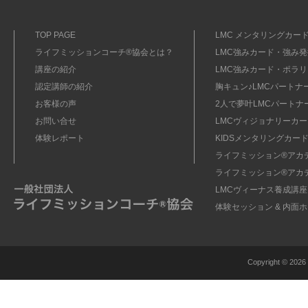
TOP PAGE
LMC メンタリングカード
ライフミッションコーチ®協会とは？
LMC強みカード・強み発掘
講座の紹介
LMC強みカード・ポラリ
認定講師の紹介
胸キュン♪LMCパートナ
お客様の声
2人で夢叶LMCパートナ
お問い合せ
LMCヴィジョナリーカー
体験レポート
KIDSメンタリングカード
ライフミッション®︎アカ
ライフミッション®︎アカ
LMCヴィーナス養成講座
体験セッション & 内面
Copyright ©
2026 