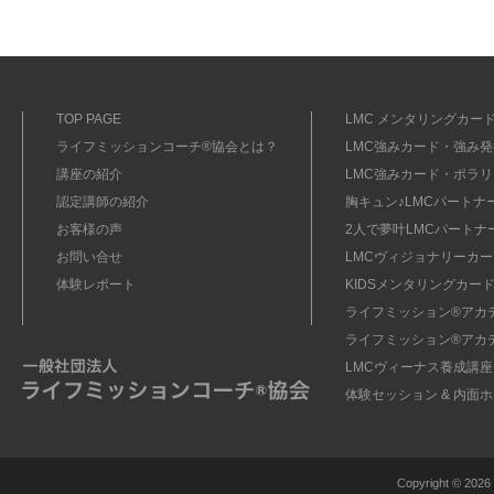
TOP PAGE
LMC メンタリングカード
ライフミッションコーチ®協会とは？
LMC強みカード・強み発掘
講座の紹介
LMC強みカード・ポラリ
認定講師の紹介
胸キュン♪LMCパートナ
お客様の声
2人で夢叶LMCパートナ
お問い合せ
LMCヴィジョナリーカー
体験レポート
KIDSメンタリングカード
ライフミッション®︎アカ
ライフミッション®︎アカ
LMCヴィーナス養成講座
体験セッション & 内面
Copyright ©
2026 