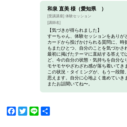
和泉 直美 様（愛知県 ）
[受講講座] 体験セッション
[講師名]
【気づきが得られました】
すーちゃん、体験セッションをありが
カードから投げかけられる質問に、時
もまたひとつ、自分のことを気づかさ
最初に掲げたテーマに直結する答えで
ど、今の自分の状態・気持ちを自分な
モヤモヤやざわざわ感が落ち着いてき
この状況・タイミングが、もう一段階
思えます。自分に心地よく進めていき
またお話聞いてね〜。
Facebook
Twitter
Line
共
有