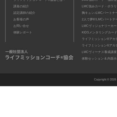
講座の紹介
LMC強みカード・ポラリ
認定講師の紹介
胸キュン♪LMCパートナ
お客様の声
2人で夢叶LMCパートナ
お問い合せ
LMCヴィジョナリーカー
体験レポート
KIDSメンタリングカード
ライフミッション®︎アカ
ライフミッション®︎アカ
LMCヴィーナス養成講座
体験セッション & 内面
Copyright ©
2026 