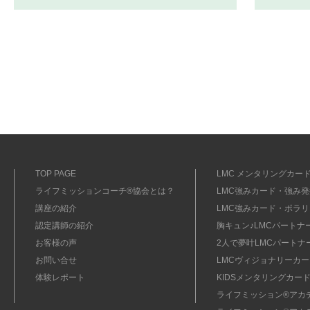
TOP PAGE
LMC メンタリングカード
ライフミッションコーチ®協会とは？
LMC強みカード・強み発掘
講座の紹介
LMC強みカード・ポラリ
認定講師の紹介
胸キュン♪LMCパートナ
お客様の声
2人で夢叶LMCパートナ
お問い合せ
LMCヴィジョナリーカー
体験レポート
KIDSメンタリングカード
ライフミッション®︎アカ