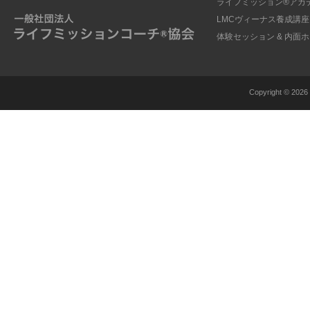
ライフミッション®︎アカ
LMCヴィーナス養成講座
体験セッション & 内面
Copyright ©
2026 