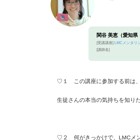
関谷 美恵（愛知県
[受講講座]
LMCメンタリン
[講師名]
♡１ この講座に参加する前は
生徒さんの本当の気持ちを知り
♡２ 何がきっかけで、LMCメ