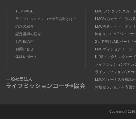
TOP PAGE
LMC メンタリングカード
ライフミッションコーチ®協会とは？
LMC強みカード・強み発掘
講座の紹介
LMC強みカード・ポラリ
認定講師の紹介
胸キュン♪LMCパートナ
お客様の声
2人で夢叶LMCパートナ
お問い合せ
LMCヴィジョナリーカー
体験レポート
KIDSメンタリングカード
ライフミッション®︎アカ
ライフミッション®︎アカ
LMCヴィーナス養成講座
体験セッション & 内面
Copyright ©
2026 