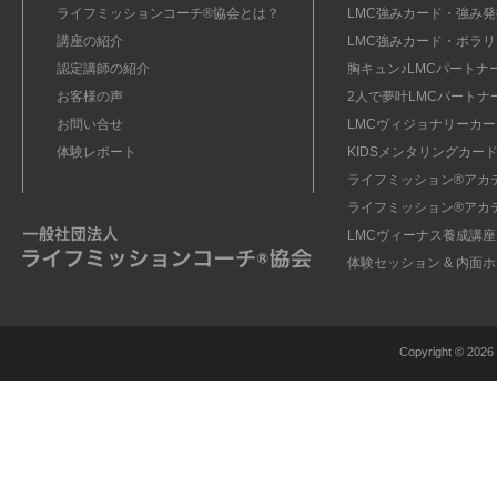
ライフミッションコーチ®協会とは？
LMC強みカード・強み発掘
講座の紹介
LMC強みカード・ポラリ
認定講師の紹介
胸キュン♪LMCパートナ
お客様の声
2人で夢叶LMCパートナ
お問い合せ
LMCヴィジョナリーカー
体験レポート
KIDSメンタリングカード
ライフミッション®︎アカ
ライフミッション®︎アカ
LMCヴィーナス養成講座
体験セッション & 内面
Copyright ©
2026 