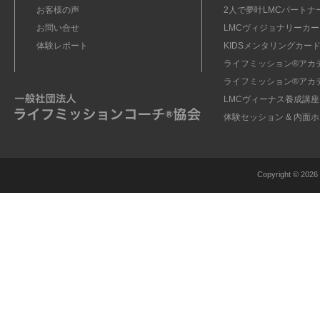
お客様の声
2人で夢叶LMCパートナ
お問い合せ
LMCヴィジョナリーカー
体験レポート
KIDSメンタリングカード
ライフミッション®︎アカ
ライフミッション®︎アカ
LMCヴィーナス養成講座
体験セッション & 内面
Copyright ©
2026 