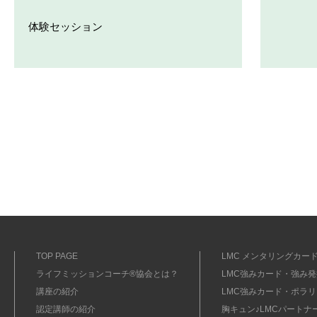
体験セッション
TOP PAGE
LMC メンタリングカード
ライフミッションコーチ®協会とは？
LMC強みカード・強み発掘
講座の紹介
LMC強みカード・ポラリ
認定講師の紹介
胸キュン♪LMCパートナ