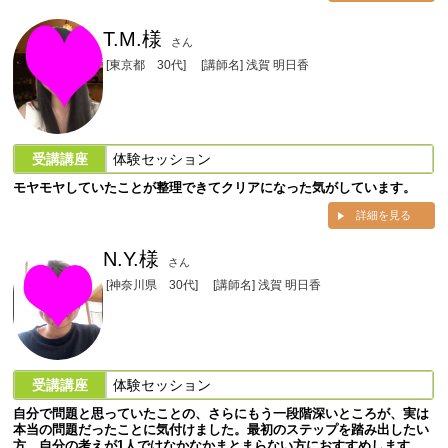
T.M.様
さん
[東京都 30代]
[講師名] 浅賀 明日香
受講講座
体験セッション
モヤモヤしていたことが整理できてクリアになった気がしています。
詳細を見る
N.Y.様
さん
[神奈川県 30代]
[講師名] 浅賀 明日香
受講講座
体験セッション
自分で問題と思っていたことの、さらにもう一段階深いところが、実は
本当の問題だったことに気付けました。最初のステップを踏み出したい
方。自分の考えが1人ではなかなかまとまらない方におすすめします。