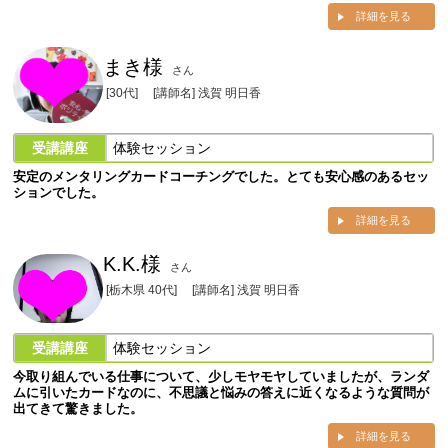
詳細を見る
まき様
さん
[30代]
[講師名] 浅賀 明日香
受講講座
体験セッション
安定のメンタリングカードコーチングでした。とても安心感のあるセッ
ションでした。
詳細を見る
K.K.様
さん
[栃木県 40代]
[講師名] 浅賀 明日香
受講講座
体験セッション
今取り組んでいる仕事について、少しモヤモヤしていましたが、ランダ
ムに引いたカードなのに、不思議と悩みの答えに近くなるような質問が
出てきて驚きました。
詳細を見る