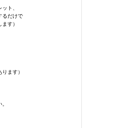
レット、
するだけで
します）
あります）
い。