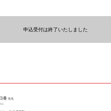
申込受付は終了いたしました
明日香
先生
aka