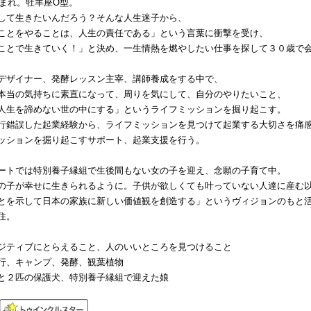
生まれ。牡羊座O型。
して生きたいんだろう？そんな人生迷子から、
ことをやることは、人生の責任である」という言葉に衝撃を受け、
ことで生きていく！」と決め、一生情熱を燃やしたい仕事を探して３０歳で
デザイナー、発酵レッスン主宰、講師養成をする中で、
本当の気持ちに素直になって、周りを気にして、自分のやりたいこと、
人生を諦めない世の中にする」というライフミッションを掘り起こす。
行錯誤した起業経験から、ライフミッションを見つけて起業する大切さを痛
ッションを掘り起こすサポート、起業支援を行う。
ートでは特別養子縁組で生後間もない女の子を迎え、念願の子育て中。
の子が幸せに生きられるように。子供が欲しくても叶っていない人達に産む
とを示して日本の家族に新しい価値観を創造する」というヴィジョンのもと
住。
ジティブにとらえること、人のいいところを見つけること
行、キャンプ、発酵、観葉植物
と２匹の保護犬、特別養子縁組で迎えた娘