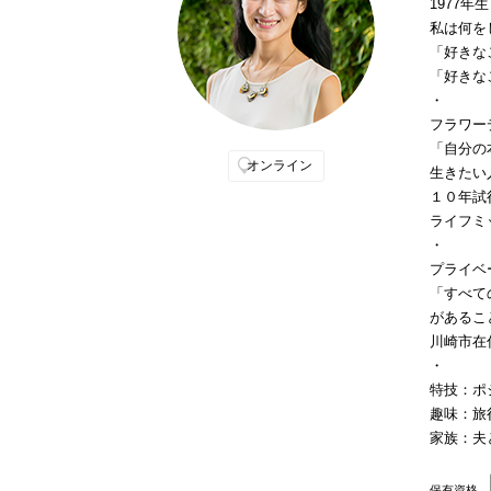
1977年
私は何を
「好きな
「好きな
・
フラワー
「自分の
オンライン
生きたい
１０年試
ライフミ
・
プライベ
「すべて
があるこ
川崎市在
・
特技：ポ
趣味：旅
家族：夫
保有資格