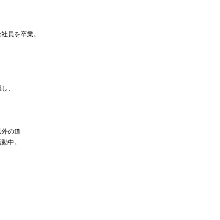
会社員を卒業。
感し、
以外の道
活動中。