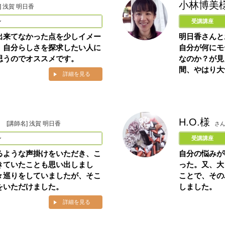
小林博美
] 浅賀 明日香
ン
受講講座
出来てなかった点を少しイメー
明日香さんと
。自分らしさを探求したい人に
自分が何にモ
思うのでオススメです。
なのか？が見
間、やはり大
詳細を見る
H.O.様
]
[講師名] 浅賀 明日香
さ
ン
受講講座
るような声掛けをいただき、こ
自分の悩みが
きていたことも思い出しまし
った。又、大
々巡りをしていましたが、そこ
ことで、その
をいただけました。
しました。
詳細を見る