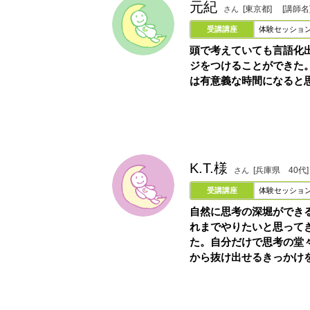
元紀
[東京都]
[講師名
さん
受講講座
体験セッショ
頭で考えていても言語化
ジをつけることができた
は有意義な時間になると
K.T.様
[兵庫県 40代
さん
受講講座
体験セッショ
自然に思考の深堀ができ
れまでやりたいと思って
た。自分だけで思考の堂
から抜け出せるきっかけ