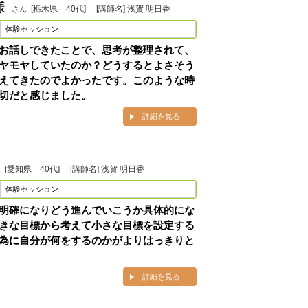
様
[栃木県 40代]
[講師名] 浅賀 明日香
さん
体験セッション
お話しできたことで、思考が整理されて、
ヤモヤしていたのか？どうするとよさそう
えてきたのでよかったです。このような時
切だと感じました。
詳細を見る
[愛知県 40代]
[講師名] 浅賀 明日香
ん
体験セッション
明確になりどう進んでいこうか具体的にな
きな目標から考えて小さな目標を設定する
為に自分が何をするのかがよりはっきりと
詳細を見る