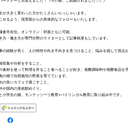
パートナーと出会えました！（その後、ご結婚されました♡）／
生が大きく変わった方がたくさんいらっしゃいます。
こせるよう、現実面からの具体的なフォローもいたします。
鎌倉市在住。オンライン・対面ともに可能。
き方・働き方が専門分野のライターとして記事執筆もしています。
事の経験が長く、人の特性や向き不向きを見つけること、悩みを脱して視点
。
集や分析をすること。
の食材を使って料理を作ること食べることが好き。発酵調味料や発酵食品を
畑で自然栽培の野菜を育てています。
良いカフェで過ごすこと。
国内の美術館めぐり。
と小学生の娘。モンテッソーリ教育×バイリンガル教育に取り組み中です。