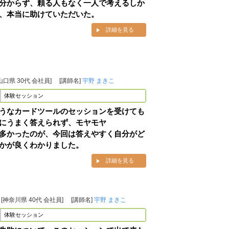
分からず、頼る人もなく一人で考えるしか
、本当に助けていただいた。
詳細を見る
山口県 30代 会社員]
[講師名]
宇野 まきこ
体験セッション
うなカードツールのセッションを受けても
にうまく答えられず、モヤモヤ
多かったのが、今回は答えやすく自分がど
かが良くわかりました。
詳細を見る
[神奈川県 40代 会社員]
[講師名]
宇野 まきこ
体験セッション