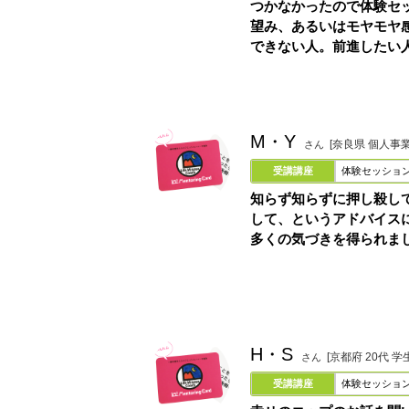
つかなかったので体験セ
望み、あるいはモヤモヤ
できない人。前進したい
M・Y
[奈良県 個人事
さん
受講講座
体験セッショ
知らず知らずに押し殺し
して、というアドバイス
多くの気づきを得られま
H・S
[京都府 20代 学
さん
受講講座
体験セッショ