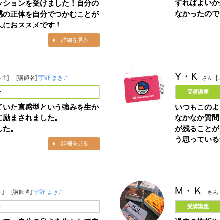
すればよいか
ッションを受けました！自分の
なかったので
感の正体を自分でつかむことが
人におススメです！
詳細を見る
Y・K
業主]
[講師名]
宇野 まきこ
[
さん
ン
受講講座
ていた直感型という強みを生か
いつもこのよ
に励まされました。
なかなか質問
した。
が残ることが
う思っている
詳細を見る
M・Ｋ
生]
[講師名]
宇野 まきこ
さん
ン
受講講座