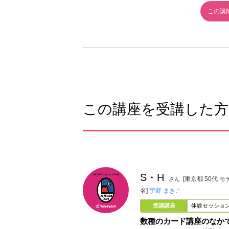
この講
この講座を受講した方
S・H
[東京都 50代 
さん
名]
宇野 まきこ
受講講座
体験セッショ
数種のカード講座のなか