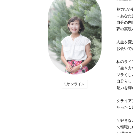
魅力♡が
～あなた
自分の内
夢の実現
人生を変
お会いで
私のライ
『生き方
ツラくし
自分らし
オンライン
魅力を輝
クライア
たった１
＼好きな
＼転職に