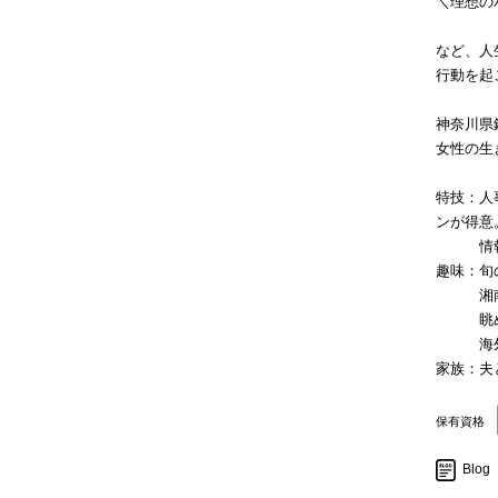
＼理想の
など、人
行動を起
神奈川県
女性の生
特技：人
ンが得意
情報収
趣味：旬
湘南の
眺めの
海外や
家族：夫
保有資格
Blog