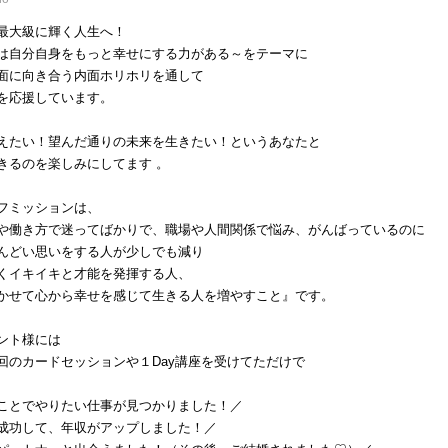
最大級に輝く人生へ！
は自分自身をもっと幸せにする力がある～をテーマに
面に向き合う内面ホリホリを通して
を応援しています。
えたい！望んだ通りの未来を生きたい！というあなたと
きるのを楽しみにしてます 。
フミッションは、
や働き方で迷ってばかりで、職場や人間関係で悩み、がんばっているのに
んどい思いをする人が少しでも減り
くイキイキと才能を発揮する人、
かせて心から幸せを感じて生きる人を増やすこと』です。
ント様には
回のカードセッションや１Day講座を受けてただけで
ことでやりたい仕事が見つかりました！／
成功して、年収がアップしました！／