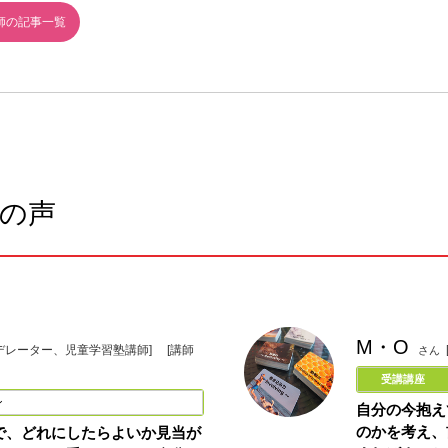
師の記事一覧
の声
M・O
モデレーター、児童学習塾講師]
[講師
さん
受講講座
ン
自分の今抱え
のかを考え、
で、どれにしたらよいか見当が