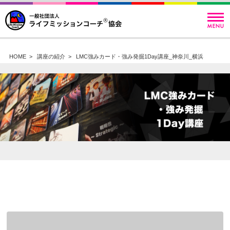
HOME
>
講座の紹介
>
LMC強みカード・強み発掘1Day講座_神奈川_横浜