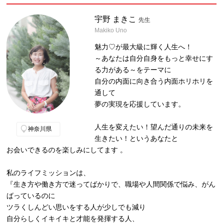
宇野 まきこ
先生
Makiko Uno
魅力♡が最大級に輝く人生へ！
～あなたは自分自身をもっと幸せにす
る力がある～をテーマに
自分の内面に向き合う内面ホリホリを
通して
夢の実現を応援しています。
人生を変えたい！望んだ通りの未来を
神奈川県
生きたい！というあなたと
お会いできるのを楽しみにしてます 。
私のライフミッションは、
『生き方や働き方で迷ってばかりで、職場や人間関係で悩み、がん
ばっているのに
ツラくしんどい思いをする人が少しでも減り
自分らしくイキイキと才能を発揮する人、