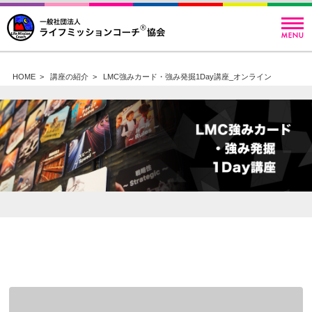
HOME
>
講座の紹介
>
LMC強みカード・強み発掘1Day講座_オンライン