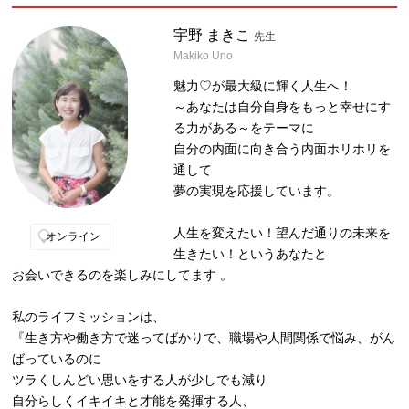
宇野 まきこ
先生
Makiko Uno
魅力♡が最大級に輝く人生へ！
～あなたは自分自身をもっと幸せにす
る力がある～をテーマに
自分の内面に向き合う内面ホリホリを
通して
夢の実現を応援しています。
人生を変えたい！望んだ通りの未来を
オンライン
生きたい！というあなたと
お会いできるのを楽しみにしてます 。
私のライフミッションは、
『生き方や働き方で迷ってばかりで、職場や人間関係で悩み、がん
ばっているのに
ツラくしんどい思いをする人が少しでも減り
自分らしくイキイキと才能を発揮する人、