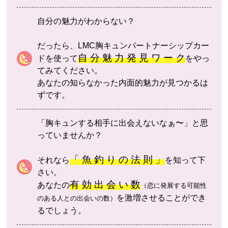
自分の魅力がわからない？
だったら、LMC胸キュンパートナーシップカー
自 分 魅 力 発 見 ワ ー ク
ドを使って
をやっ
てみてください。
あなたの知らなかった内面的魅力が見つかるは
ずです。
「胸キュンする相手に出会えないなぁ〜」と思
っていませんか？
「 魚 釣 り の 法 則 」
それなら
を知って下
さい。
有 効 出 会 い 数
あなたの
（恋に発展する可能性
を激増させることができ
のある人との出会いの数）
るでしょう。