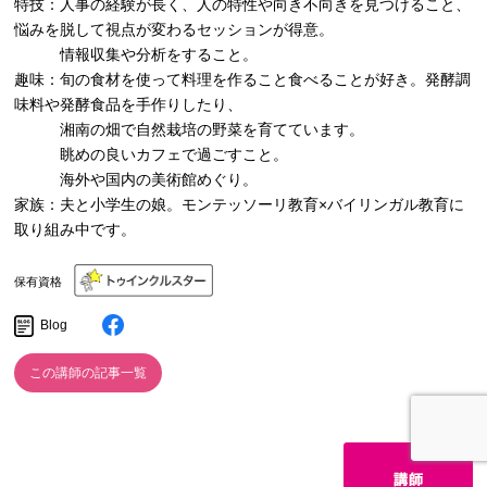
特技：人事の経験が長く、人の特性や向き不向きを見つけること、
悩みを脱して視点が変わるセッションが得意。
情報収集や分析をすること。
趣味：旬の食材を使って料理を作ること食べることが好き。発酵調
味料や発酵食品を手作りしたり、
湘南の畑で自然栽培の野菜を育てています。
眺めの良いカフェで過ごすこと。
海外や国内の美術館めぐり。
家族：夫と小学生の娘。モンテッソーリ教育×バイリンガル教育に
取り組み中です。
保有資格
Blog
この講師の記事一覧