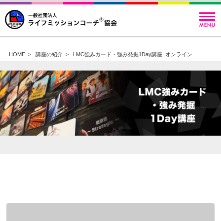
HOME
>
講座の紹介
>
LMC強みカード・強み発掘1Day講座_オンライン