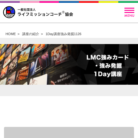
HOME
>
講座の紹介
>
1Day講座強み発掘1126