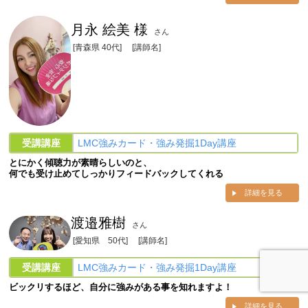
月永 絵美 様
さん
[青森県 40代]
[講師名]
受講講座
LMC強みカード・強み発掘1Day講座
とにかく傾聴力が素晴らしいのと、
何でも受け止めてしっかりフィードバックしてくれる
詳細を見る
渡邉雅樹
さん
[愛知県 50代]
[講師名]
受講講座
LMC強みカード・強み発掘1Day講座
ビックリするほど、自分に強みがある事を知れますよ！
詳細を見る