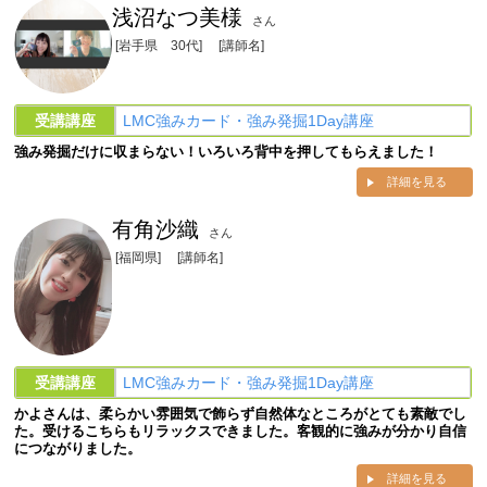
浅沼なつ美様
さん
[岩手県 30代]
[講師名]
受講講座
LMC強みカード・強み発掘1Day講座
強み発掘だけに収まらない！いろいろ背中を押してもらえました！
詳細を見る
有角沙織
さん
[福岡県]
[講師名]
受講講座
LMC強みカード・強み発掘1Day講座
かよさんは、柔らかい雰囲気で飾らず自然体なところがとても素敵でし
た。受けるこちらもリラックスできました。客観的に強みが分かり自信
につながりました。
詳細を見る