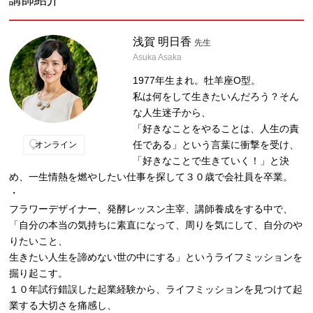
浅賀 明日香
先生
Asuka Asaka
1977年生まれ。牡羊座O型。
私は何をして生きたいんだろう？そん
な人生迷子から、
「好きなことをやることは、人生の責
任である」という言葉に衝撃を受け、
オンライン
「好きなことで生きていく！」と決
め、一生情熱を燃やしたい仕事を探して３０歳で会社員を卒業。
・
フラワーデザイナー、発酵レッスン主宰、講師養成をする中で、
「自分の本当の気持ちに素直になって、周りを気にして、自分のや
りたいこと、
生きたい人生を諦めない世の中にする」というライフミッションを
掘り起こす。
１０年試行錯誤した起業経験から、ライフミッションを見つけて起
業する大切さを痛感し、