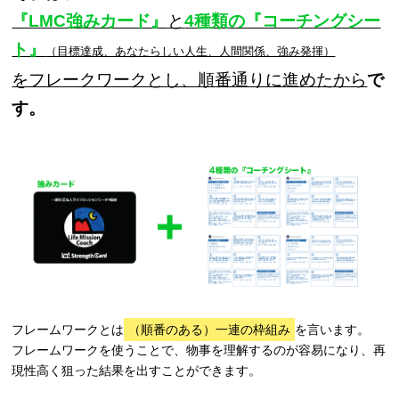
『LMC強みカード』
と
4種類の『コーチングシー
ト』
（目標達成、あなたらしい人生、人間関係、強み発揮）
をフレークワークとし、順番通りに進めたから
で
す。
フレームワークとは
（順番のある）一連の枠組み
を言います。
フレームワークを使うことで、物事を理解するのが容易になり、再
現性高く狙った結果を出すことができます。