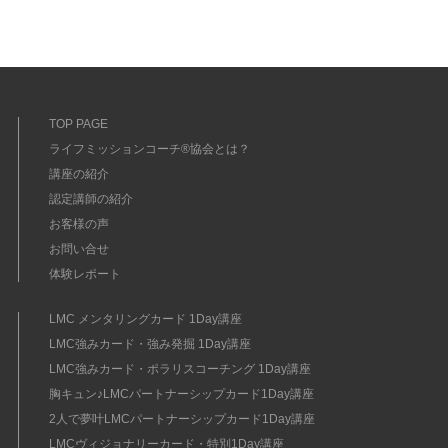
TOP PAGE
ライフミッションコーチ®協会とは？
講座の紹介
認定講師の紹介
お客様の声
お問い合せ
体験レポート
LMC メンタリングカード 1Day講座
LMC強みカード・強み発掘 1Day講座
LMC強みカード・ポラリスコーチング 1Day講座
胸キュン♪LMCパートナーシップカード1Day講座
2人で夢叶LMCパートナーシップカード1Day講座
LMCヴィジョナリーカード・特別1Day講座