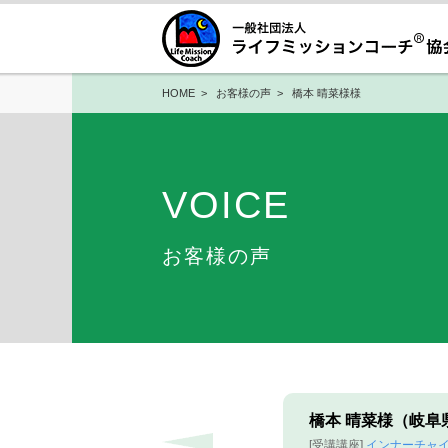
HOME
>
お客様の声
> 橋本 晴菜様様
VOICE
お客様の声
橋本 晴菜様（岐阜
[受講講座]
インナーチャ