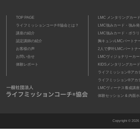
TOP PAGE
LMC メンタリングカード
ライフミッションコーチ®協会とは？
LMC強みカード・強み発掘
講座の紹介
LMC強みカード・ポラリ
認定講師の紹介
胸キュン♪LMCパートナ
お客様の声
2人で夢叶LMCパートナ
お問い合せ
LMCヴィジョナリーカー
体験レポート
KIDSメンタリングカード
ライフミッション®︎アカ
ライフミッション®︎アカ
LMCヴィーナス養成講座
体験セッション & 内面
Copyright ©
2026 