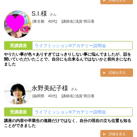
詳細を見る
S.I.様
さん
[東京都 40代]
[講師名] 浅賀 明日香
受講講座
ライフミッション®︎アカデミー説明会
やりたい事が色々ありすぎてはっきりしない事に悩んでましたが、話を
聞いていただいたことで、自分にも出来るんではないかと前向きになれ
ました
詳細を見る
永野美紀子様
さん
[福岡県 40代]
[講師名] 浅賀 明日香
受講講座
ライフミッション®︎アカデミー説明会
講座の内容や卒業生の進路だけではなく、自分の現在の立ち位置も知る
ことができました
詳細を見る