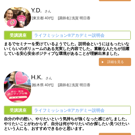
Y.D.
さん
[東京都 40代]
[講師名] 浅賀 明日香
受講講座
ライフミッション®︎アカデミー説明会
まるでセミナーを受けているようでした。説明会というにはもったいな
いくらいのボリュームのある充実した内容でした。素敵な人たちが活躍
している安心安全ポジティブな環境があることが理解出来ました。
詳細を見る
H.K.
さん
[栃木県 40代]
[講師名] 浅賀 明日香
受講講座
ライフミッション®︎アカデミー説明会
自分の中の想い、やりたいという気持ちが強くなった感じがしました。
やりたいことがわからず、自分は何がやりたいのか探したい見つけたい
という人にも、おすすめできるかと思います。