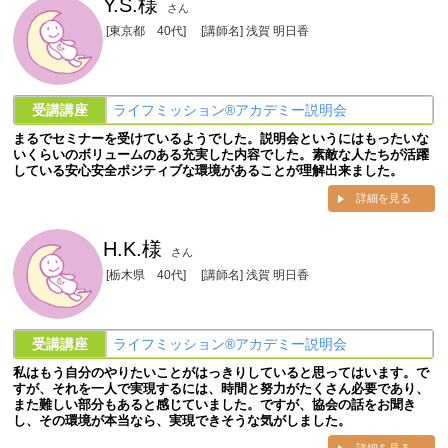
Y.S.様
さん
[東京都 40代]
[講師名] 浅賀 明日香
受講講座
ライフミッション®︎アカデミー説明会
まるでセミナーを受けているようでした。説明会というにはもったいな
いくらいのボリュームのある充実した内容でした。素敵な人たちが活躍
している安心安全ポジティブな環境があることが理解出来ました。
詳細を見る
H.K.様
さん
[栃木県 40代]
[講師名] 浅賀 明日香
受講講座
ライフミッション®︎アカデミー説明会
私はもう自分のやりたいことがはっきりしていると思ってはいます。で
すが、それを一人で実現するには、時間と努力がたくさん必要であり、
また難しい部分もあると感じていました。ですが、協会の話をお聞き
し、その環境が本当なら、実現できそうな気がしました。