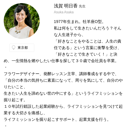
浅賀 明日香
先生
Asuka Asaka
1977年生まれ。牡羊座O型。
私は何をして生きたいんだろう？そん
な人生迷子から、
「好きなことをやることは、人生の責
任である」という言葉に衝撃を受け、
東京都
「好きなことで生きていく！」と決
め、一生情熱を燃やしたい仕事を探して３０歳で会社員を卒業。
・
フラワーデザイナー、発酵レッスン主宰、講師養成をする中で、
「自分の本当の気持ちに素直になって、周りを気にして、自分のや
りたいこと、
生きたい人生を諦めない世の中にする」というライフミッションを
掘り起こす。
１０年試行錯誤した起業経験から、ライフミッションを見つけて起
業する大切さを痛感し、
ライフミッションを掘り起こすサポート、起業支援を行う。
・