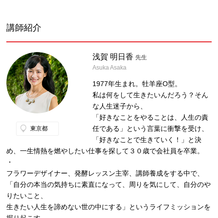
講師紹介
浅賀 明日香
先生
Asuka Asaka
1977年生まれ。牡羊座O型。
私は何をして生きたいんだろう？そん
な人生迷子から、
「好きなことをやることは、人生の責
任である」という言葉に衝撃を受け、
東京都
「好きなことで生きていく！」と決
め、一生情熱を燃やしたい仕事を探して３０歳で会社員を卒業。
・
フラワーデザイナー、発酵レッスン主宰、講師養成をする中で、
「自分の本当の気持ちに素直になって、周りを気にして、自分のや
りたいこと、
生きたい人生を諦めない世の中にする」というライフミッションを