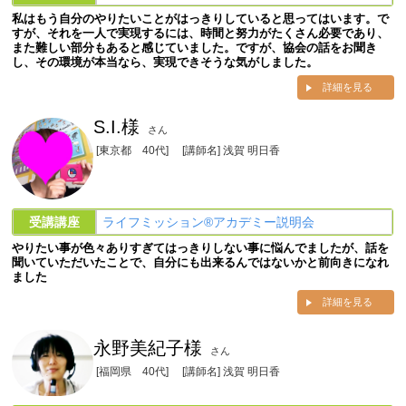
私はもう自分のやりたいことがはっきりしていると思ってはいます。で
すが、それを一人で実現するには、時間と努力がたくさん必要であり、
また難しい部分もあると感じていました。ですが、協会の話をお聞き
し、その環境が本当なら、実現できそうな気がしました。
詳細を見る
S.I.様
さん
[東京都 40代]
[講師名] 浅賀 明日香
受講講座
ライフミッション®︎アカデミー説明会
やりたい事が色々ありすぎてはっきりしない事に悩んでましたが、話を
聞いていただいたことで、自分にも出来るんではないかと前向きになれ
ました
詳細を見る
永野美紀子様
さん
[福岡県 40代]
[講師名] 浅賀 明日香