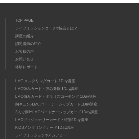
TOP PAGE
ライフミッションコーチ®協会とは？
講座の紹介
認定講師の紹介
お客様の声
お問い合せ
体験レポート
LMC メンタリングカード 1Day講座
LMC強みカード・強み発掘 1Day講座
LMC強みカード・ポラリスコーチング 1Day講座
胸キュン♪LMCパートナーシップカード1Day講座
2人で夢叶LMCパートナーシップカード1Day講座
LMCヴィジョナリーカード・特別1Day講座
KIDSメンタリングカード1Day講座
ライフミッション®︎アカデミー