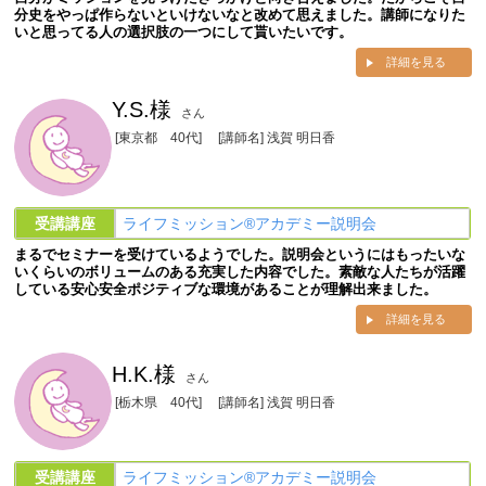
分史をやっぱ作らないといけないなと改めて思えました。講師になりた
いと思ってる人の選択肢の一つにして貰いたいです。
詳細を見る
Y.S.様
さん
[東京都 40代]
[講師名] 浅賀 明日香
受講講座
ライフミッション®︎アカデミー説明会
まるでセミナーを受けているようでした。説明会というにはもったいな
いくらいのボリュームのある充実した内容でした。素敵な人たちが活躍
している安心安全ポジティブな環境があることが理解出来ました。
詳細を見る
H.K.様
さん
[栃木県 40代]
[講師名] 浅賀 明日香
受講講座
ライフミッション®︎アカデミー説明会