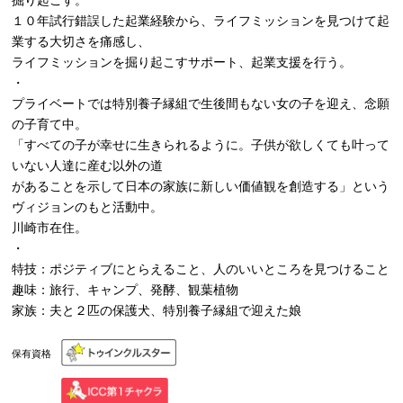
掘り起こす。
１０年試行錯誤した起業経験から、ライフミッションを見つけて起
業する大切さを痛感し、
ライフミッションを掘り起こすサポート、起業支援を行う。
・
プライベートでは特別養子縁組で生後間もない女の子を迎え、念願
の子育て中。
「すべての子が幸せに生きられるように。子供が欲しくても叶って
いない人達に産む以外の道
があることを示して日本の家族に新しい価値観を創造する」という
ヴィジョンのもと活動中。
川崎市在住。
・
特技：ポジティブにとらえること、人のいいところを見つけること
趣味：旅行、キャンプ、発酵、観葉植物
家族：夫と２匹の保護犬、特別養子縁組で迎えた娘
保有資格