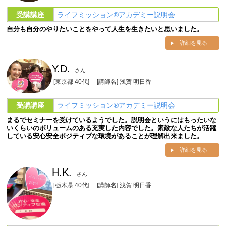
受講講座
ライフミッション®︎アカデミー説明会
自分も自分のやりたいことをやって人生を生きたいと思いました。
詳細を見る
Y.D.
さん
[東京都 40代]
[講師名] 浅賀 明日香
受講講座
ライフミッション®︎アカデミー説明会
まるでセミナーを受けているようでした。説明会というにはもったいな
いくらいのボリュームのある充実した内容でした。素敵な人たちが活躍
している安心安全ポジティブな環境があることが理解出来ました。
詳細を見る
H.K.
さん
[栃木県 40代]
[講師名] 浅賀 明日香