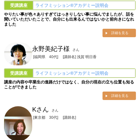
受講講座
ライフミッション®︎アカデミー説明会
やりたい事が色々ありすぎてはっきりしない事に悩んでましたが、話を
聞いていただいたことで、自分にも出来るんではないかと前向きになれ
ました
詳細を見る
永野美紀子様
さん
[福岡県 40代]
[講師名] 浅賀 明日香
受講講座
ライフミッション®︎アカデミー説明会
講座の内容や卒業生の進路だけではなく、自分の現在の立ち位置も知る
ことができました
詳細を見る
Kさん
さん
[東京都 30代]
[講師名]