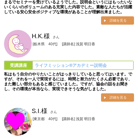
まるでセミナーを受けているようでした。説明会というにはもったいな
いくらいのボリュームのある充実した内容でした。素敵な人たちが活躍
している安心安全ポジティブな環境があることが理解出来ました。
詳細を見る
H.K.様
さん
[栃木県 40代]
[講師名] 浅賀 明日香
受講講座
ライフミッション®︎アカデミー説明会
私はもう自分のやりたいことがはっきりしていると思ってはいます。で
すが、それを一人で実現するには、時間と努力がたくさん必要であり、
また難しい部分もあると感じていました。ですが、協会の話をお聞き
し、その環境が本当なら、実現できそうな気がしました。
詳細を見る
S.I.様
さん
[東京都 40代]
[講師名] 浅賀 明日香