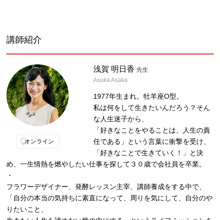
講師紹介
浅賀 明日香
先生
Asuka Asaka
1977年生まれ。牡羊座O型。
私は何をして生きたいんだろう？そん
な人生迷子から、
「好きなことをやることは、人生の責
任である」という言葉に衝撃を受け、
オンライン
「好きなことで生きていく！」と決
め、一生情熱を燃やしたい仕事を探して３０歳で会社員を卒業。
・
フラワーデザイナー、発酵レッスン主宰、講師養成をする中で、
「自分の本当の気持ちに素直になって、周りを気にして、自分のや
りたいこと、