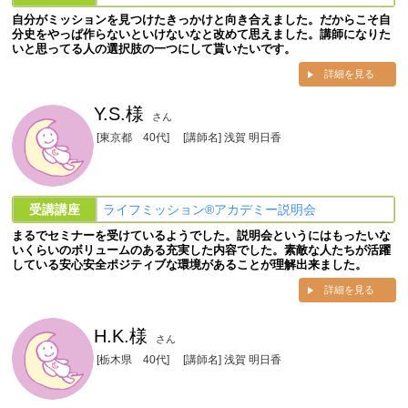
自分がミッションを見つけたきっかけと向き合えました。だからこそ自
分史をやっぱ作らないといけないなと改めて思えました。講師になりた
いと思ってる人の選択肢の一つにして貰いたいです。
詳細を見る
Y.S.様
さん
[東京都 40代]
[講師名] 浅賀 明日香
受講講座
ライフミッション®︎アカデミー説明会
まるでセミナーを受けているようでした。説明会というにはもったいな
いくらいのボリュームのある充実した内容でした。素敵な人たちが活躍
している安心安全ポジティブな環境があることが理解出来ました。
詳細を見る
H.K.様
さん
[栃木県 40代]
[講師名] 浅賀 明日香