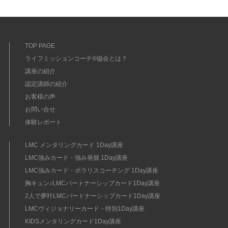
TOP PAGE
ライフミッションコーチ®協会とは？
講座の紹介
認定講師の紹介
お客様の声
お問い合せ
体験レポート
LMC メンタリングカード 1Day講座
LMC強みカード・強み発掘 1Day講座
LMC強みカード・ポラリスコーチング 1Day講座
胸キュン♪LMCパートナーシップカード1Day講座
2人で夢叶LMCパートナーシップカード1Day講座
LMCヴィジョナリーカード・特別1Day講座
KIDSメンタリングカード1Day講座