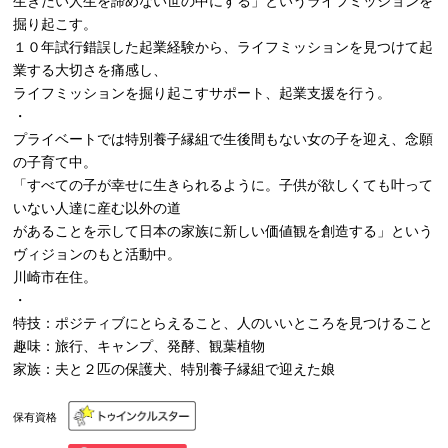
生きたい人生を諦めない世の中にする」というライフミッションを
掘り起こす。
１０年試行錯誤した起業経験から、ライフミッションを見つけて起
業する大切さを痛感し、
ライフミッションを掘り起こすサポート、起業支援を行う。
・
プライベートでは特別養子縁組で生後間もない女の子を迎え、念願
の子育て中。
「すべての子が幸せに生きられるように。子供が欲しくても叶って
いない人達に産む以外の道
があることを示して日本の家族に新しい価値観を創造する」という
ヴィジョンのもと活動中。
川崎市在住。
・
特技：ポジティブにとらえること、人のいいところを見つけること
趣味：旅行、キャンプ、発酵、観葉植物
家族：夫と２匹の保護犬、特別養子縁組で迎えた娘
保有資格