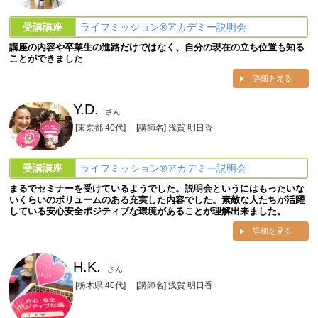
受講講座
ライフミッション®︎アカデミー説明会
講座の内容や卒業生の進路だけではなく、自分の現在の立ち位置も知る
ことができました
詳細を見る
Y.D.
さん
[東京都 40代]
[講師名] 浅賀 明日香
受講講座
ライフミッション®︎アカデミー説明会
まるでセミナーを受けているようでした。説明会というにはもったいな
いくらいのボリュームのある充実した内容でした。素敵な人たちが活躍
している安心安全ポジティブな環境があることが理解出来ました。
詳細を見る
H.K.
さん
[栃木県 40代]
[講師名] 浅賀 明日香