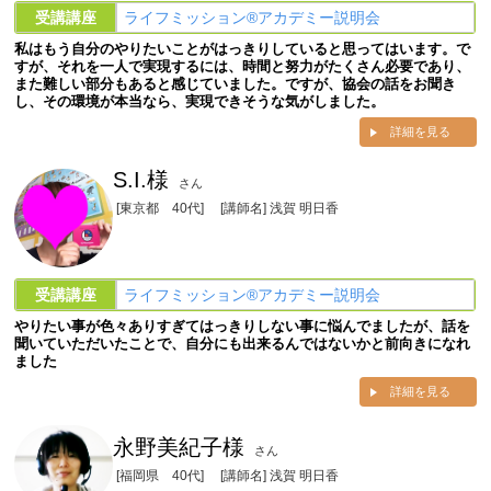
受講講座
ライフミッション®︎アカデミー説明会
私はもう自分のやりたいことがはっきりしていると思ってはいます。で
すが、それを一人で実現するには、時間と努力がたくさん必要であり、
また難しい部分もあると感じていました。ですが、協会の話をお聞き
し、その環境が本当なら、実現できそうな気がしました。
詳細を見る
S.I.様
さん
[東京都 40代]
[講師名] 浅賀 明日香
受講講座
ライフミッション®︎アカデミー説明会
やりたい事が色々ありすぎてはっきりしない事に悩んでましたが、話を
聞いていただいたことで、自分にも出来るんではないかと前向きになれ
ました
詳細を見る
永野美紀子様
さん
[福岡県 40代]
[講師名] 浅賀 明日香