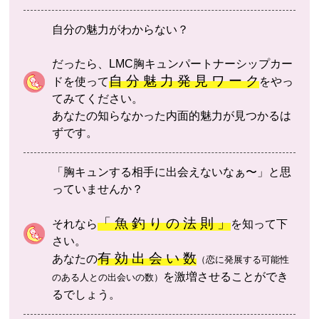
自分の魅力がわからない？
だったら、LMC胸キュンパートナーシップカー
自 分 魅 力 発 見 ワ ー ク
ドを使って
をやっ
てみてください。
あなたの知らなかった内面的魅力が見つかるは
ずです。
「胸キュンする相手に出会えないなぁ〜」と思
っていませんか？
「 魚 釣 り の 法 則 」
それなら
を知って下
さい。
有 効 出 会 い 数
あなたの
（恋に発展する可能性
を激増させることができ
のある人との出会いの数）
るでしょう。